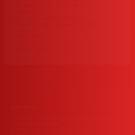
Телефон: 231-06-10, 233-39-95
+998 66 233 44 97
Р/С: 20214000800276089001
Банк: Глав.Офис ЧА Банк «ТРАСТБАНК» г.
Ташкент
МФО: 00491
ИНН 302798310
ОКЭД 11050
Контакты
Общество с ограниченной ответственностью
«Pulsar Group Brewery»
г. Самарканд, ул. Озод Шарк 2
Телефон: 231-06-10, 233-39-95