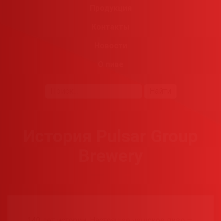
Продукция
Контакты
Новости
О пиве
Найти
История Pulsar Group
Brewery
140 лет истории. Настоящее чешское пиво —