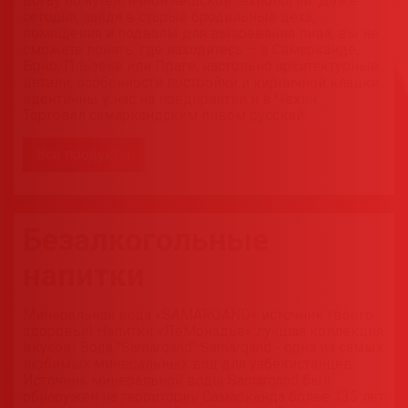
Вогау по аутентичной чешской технологии. Даже
сегодня, зайдя в старые бродильные цеха,
помещения и подвалы для вызревания пива, вы не
сможете понять, где находитесь – в Самарканде,
Брно, Пльзене или Праге, настольно архитектурные
детали, особенности постройки и кирпичной кладки
идентичны у нас на предприятии и в Чехии.
Торговал самаркандским пивом русский...
Все продукты
Безалкогольные
напитки
Минеральная вода «SAMARQAND» источник твоего
здоровья! Напитки «ЛеМонадье» лучшая коллекция
вкусов! Вода "Samarqand" Samarqand - одна из самых
любимых минеральных вод для узбекистанцев.
Источник минеральной воды Samarqand был
обнаружен на территории Самарканда более 135 лет