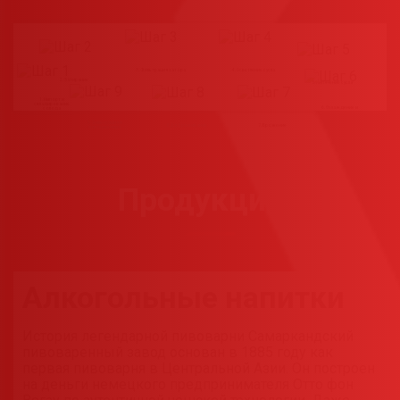
3. Фильтрация затора
4. Осветление сусла
2. Затирание
5. Кипячение сусла
1. Импорт и
складирование
6. Охлаждение и
солода
аэрация сусла
9. Фильтрация и
8. Дображивание
7. Брожение
пастеризация
Продукция
Алкогольные напитки
История легендарной пивоварни Самаркандский
пивоваренный завод основан в 1885 году как
первая пивоварня в Центральной Азии. Он построен
на деньги немецкого предпринимателя Отто фон