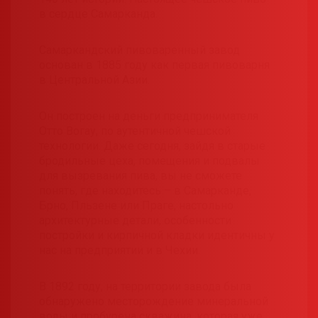
в сердце Самарканда.
Самаркандский пивоваренный завод
основан в 1885 году как первая пивоварня
в Центральной Азии.
Он построен на деньги предпринимателя
Отто Вогау, по аутентичной чешской
технологии. Даже сегодня, зайдя в старые
бродильные цеха, помещения и подвалы
для вызревания пива, вы не сможете
понять, где находитесь – в Самарканде,
Брно, Пльзене или Праге, настольно
архитектурные детали, особенности
постройки и кирпичной кладки идентичны у
нас на предприятии и в Чехии.
В 1892 году, на территории завода была
обнаружено месторождение минеральной
воды и пробурена скважина, которая уже