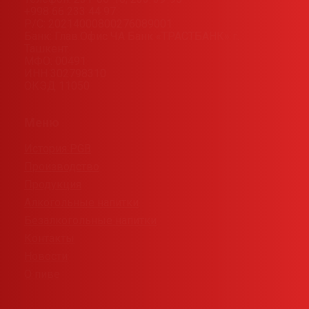
+998 66 233 44 97
Р/С: 20214000800276089001
Банк: Глав.Офис ЧА Банк «ТРАСТБАНК» г.
Ташкент
МФО: 00491
ИНН 302798310
ОКЭД 11050
Меню
История PGB
Производство
Продукция
Алкогольные напитки
Безалкогольные напитки
Контакты
Новости
О пиве