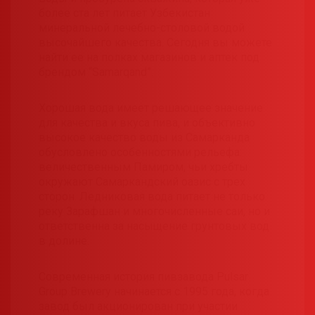
более ста лет питает Узбекистан
минеральной лечебно-столовой водой
высочайшего качества. Сегодня вы можете
найти ее на полках магазинов и аптек под
брендом “Samarqand”.
Хорошая вода имеет решающее значение
для качества и вкуса пива, и объективно
высокое качество воды из Самарканда
обусловлено особенностями рельефа:
величественным Памиром, чьи хребты
окружают Самаркандский оазис с трех
сторон. Ледниковая вода питает не только
реку Зарафшан и многочисленные саи, но и
ответственна за насыщение грунтовых вод
в долине.
Современная история пивзавода Pulsar
Group Brewery начинается с 1995 года, когда
завод был акционирован при участии